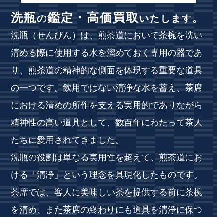
洗瓶
鑑定・高価買取
の
いたします。
洗瓶（せんびん）は、煎茶道において茶椀を洗い
清める際に使用する水を溜めておく専用の器であ
り、煎茶道の精神的な側面を体現する重要な道具
の一つです。飲用ではない清浄な水を蓄え、茶席
における清めの所作を支える実用的でありながら
精神性の高い道具として、数百年にわたって茶人
たちに愛用されてきました。
洗瓶の役割は単なる実用性を超えて、煎茶道にお
ける「清浄」という理念を具現化したものです。
茶席では、客人に美味しい茶を提供する前に茶椀
を清め、また茶席の終わりにも道具を清浄に保つ