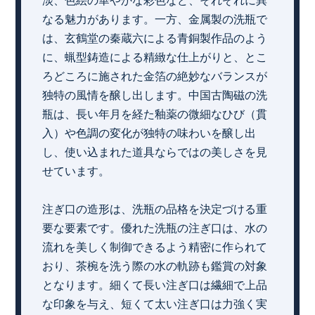
淡、色絵の華やかな彩色など、それぞれに異
なる魅力があります。一方、金属製の洗瓶で
は、玄鶴堂の秦蔵六による青銅製作品のよう
に、蝋型鋳造による精緻な仕上がりと、とこ
ろどころに施された金箔の絶妙なバランスが
独特の風情を醸し出します。中国古陶磁の洗
瓶は、長い年月を経た釉薬の微細なひび（貫
入）や色調の変化が独特の味わいを醸し出
し、使い込まれた道具ならではの美しさを見
せています。
注ぎ口の造形は、洗瓶の品格を決定づける重
要な要素です。優れた洗瓶の注ぎ口は、水の
流れを美しく制御できるよう精密に作られて
おり、茶椀を洗う際の水の軌跡も鑑賞の対象
となります。細くて長い注ぎ口は繊細で上品
な印象を与え、短くて太い注ぎ口は力強く実