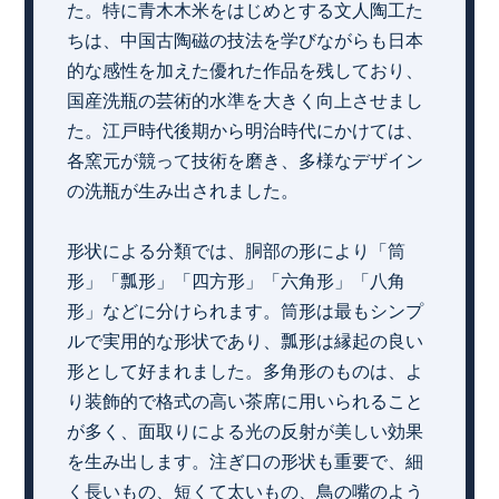
た。特に青木木米をはじめとする文人陶工た
ちは、中国古陶磁の技法を学びながらも日本
的な感性を加えた優れた作品を残しており、
国産洗瓶の芸術的水準を大きく向上させまし
た。江戸時代後期から明治時代にかけては、
各窯元が競って技術を磨き、多様なデザイン
の洗瓶が生み出されました。
形状による分類では、胴部の形により「筒
形」「瓢形」「四方形」「六角形」「八角
形」などに分けられます。筒形は最もシンプ
ルで実用的な形状であり、瓢形は縁起の良い
形として好まれました。多角形のものは、よ
り装飾的で格式の高い茶席に用いられること
が多く、面取りによる光の反射が美しい効果
を生み出します。注ぎ口の形状も重要で、細
く長いもの、短くて太いもの、鳥の嘴のよう