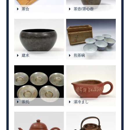
茶合
茶壺/茶心壺
建水
煎茶碗
茶托
湯冷まし