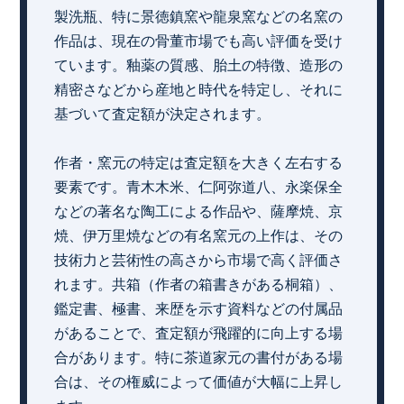
製洗瓶、特に景徳鎮窯や龍泉窯などの名窯の
作品は、現在の骨董市場でも高い評価を受け
ています。釉薬の質感、胎土の特徴、造形の
精密さなどから産地と時代を特定し、それに
基づいて査定額が決定されます。
作者・窯元の特定は査定額を大きく左右する
要素です。青木木米、仁阿弥道八、永楽保全
などの著名な陶工による作品や、薩摩焼、京
焼、伊万里焼などの有名窯元の上作は、その
技術力と芸術性の高さから市場で高く評価さ
れます。共箱（作者の箱書きがある桐箱）、
鑑定書、極書、来歴を示す資料などの付属品
があることで、査定額が飛躍的に向上する場
合があります。特に茶道家元の書付がある場
合は、その権威によって価値が大幅に上昇し