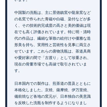
中国製の洗瓶は、主に景徳鎮窯や龍泉窯など
の名窯で作られた青磁や白磁、染付などが多
く、その技術的完成度の高さと美的価値は現
在でも高く評価されています。特に明・清時
代の作品は、繊細な筆致の絵付けや優雅な造
形美を持ち、実用性と芸術性を見事に両立さ
せています。これらの唐物洗瓶は、茶道具商
や愛好家の間で「古渡り」として珍重され、
現在の骨董市場でも高値で取引されていま
す。
日本国内での製作は、煎茶道の普及とともに
本格化しました。京焼、薩摩焼、伊万里焼、
備前焼など各地の窯元が、日本独自の美意識
を反映した洗瓶を制作するようになりまし