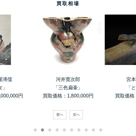
買取相場
次郎
宮本理三郎
高木
扁壷」
「とかげ」
「銀滴岩目
00,000円
買取価格：150,000円
買取価格：
前へ
次へ