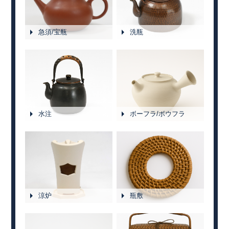
急須/宝瓶
洗瓶
水注
ボーフラ/ボウフラ
涼炉
瓶敷