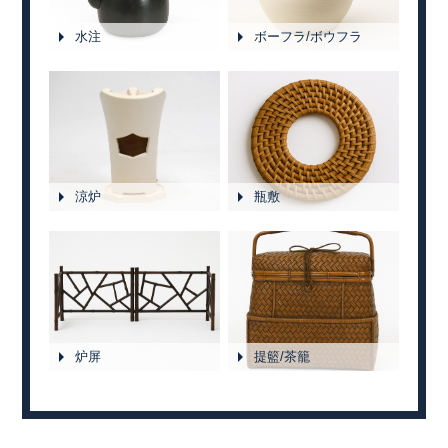
水注
ボーフラ/ボウフラ
涼炉
瓶敷
炉屏
提籃/茶籠