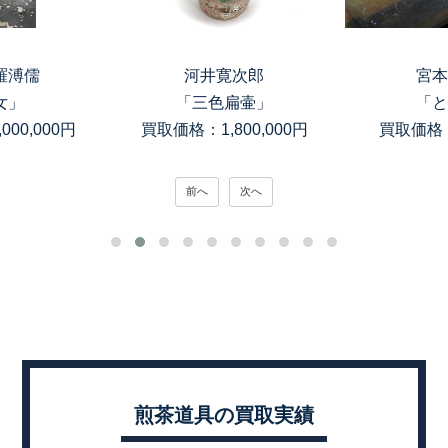
次郎
宮本理三郎
高木
扁壷」
「とかげ」
「銀滴岩目
00,000円
買取価格：150,000円
買取価格：
前へ
次へ
煎茶道具の買取実績