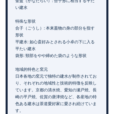
金盥（かなだらい）: 合子形に相当する平た
い建水
特殊な形状
合子（ごうし）: 本来蓋物の身の部分を指す
形状
平建水: 如心斎好みとされる小卓の下に入る
平たい建水
袋形: 頸部をやや締めた袋のような形状
地域的特色と窯元
日本各地の窯元で独特の建水が制作されてお
り、それぞれの地域性と技術的特徴を反映し
ています。京都の清水焼、愛知の瀬戸焼、長
崎の平戸焼、佐賀の唐津焼など、各産地の特
色ある建水は茶道愛好家に愛され続けていま
す。