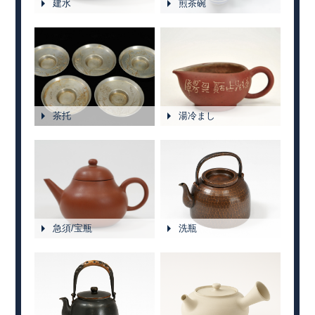
建水
煎茶碗
茶托
湯冷まし
急須/宝瓶
洗瓶