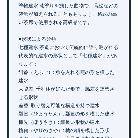
塗物建水 漆塗りを施した曲物で、蒔絵などの
装飾が加えられることもあります。格式の高
い茶席で使用される高級品です。
■形状による分類
七種建水 茶道において伝統的に語り継がれる
代表的な建水の形状として「七種建水」があ
ります：
餌畚（えふご）: 魚を入れる籠の形を模した
建水
大脇差: 千利休が好んだ形で、脇差を連想さ
せる形状
差替: 取り替え可能な構造を持つ建水
瓢箪（ひょうたん）: 瓢箪の形を模した建水
棒先（ぼうさき）: 細長い形状の建水
槍鞘（やりのさや）: 槍の鞘を模した形状