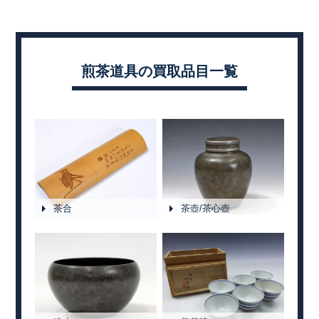
煎茶道具の買取品目一覧
茶合
茶壺/茶心壺