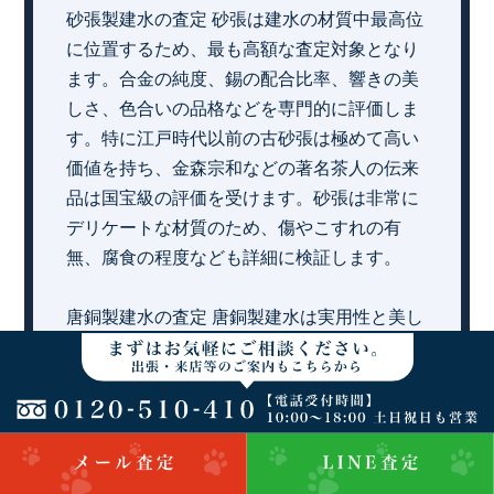
砂張製建水の査定 砂張は建水の材質中最高位
に位置するため、最も高額な査定対象となり
ます。合金の純度、錫の配合比率、響きの美
しさ、色合いの品格などを専門的に評価しま
す。特に江戸時代以前の古砂張は極めて高い
価値を持ち、金森宗和などの著名茶人の伝来
品は国宝級の評価を受けます。砂張は非常に
デリケートな材質のため、傷やこすれの有
無、腐食の程度なども詳細に検証します。
唐銅製建水の査定 唐銅製建水は実用性と美し
さを兼ね備えた中級品として位置づけられま
す。金属の品質、表面の仕上げ状態、自然な
経年変化の美しさ、手垢による適度な光沢な
どを評価します。特に利休形や宗和好みなど
の由緒ある形状は高く評価されます。