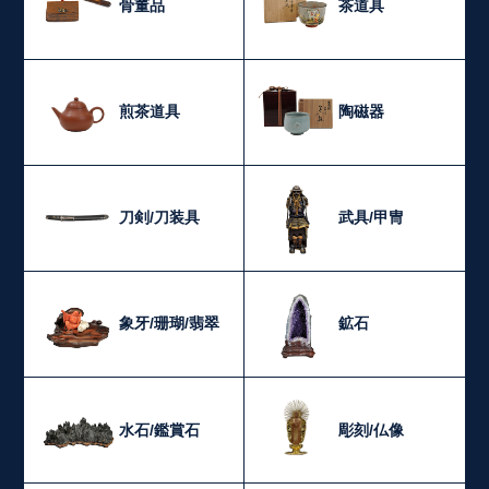
骨董品
茶道具
煎茶道具
陶磁器
刀剣/刀装具
武具/甲冑
象牙/珊瑚/翡翠
鉱石
水石/鑑賞石
彫刻/仏像