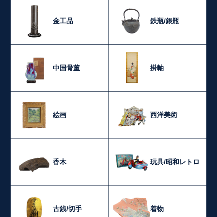
金工品
鉄瓶/銀瓶
中国骨董
掛軸
絵画
西洋美術
香木
玩具/昭和レトロ
古銭/切手
着物