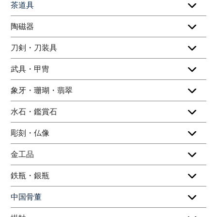
茶道具
陶磁器
刀剣・刀装具
武具・甲冑
象牙・珊瑚・翡翠
水石・鑑賞石
彫刻・仏像
金工品
鉄瓶・銀瓶
中国骨董