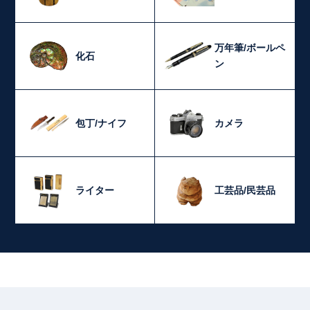
万年筆/ボールペ
化石
ン
包丁/ナイフ
カメラ
ライター
工芸品/民芸品