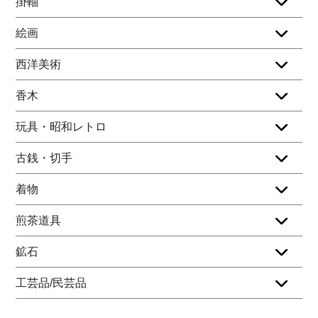
掛軸
絵画
西洋美術
香木
玩具・昭和レトロ
古銭・切手
着物
煎茶道具
鉱石
工芸品/民芸品