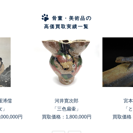
の
骨董・美術品
高価買取実績一覧
羅溥儒
河井寛次郎
宮本
女」
「三色扁壷」
「と
00,000円
買取価格：1,800,000円
買取価格：