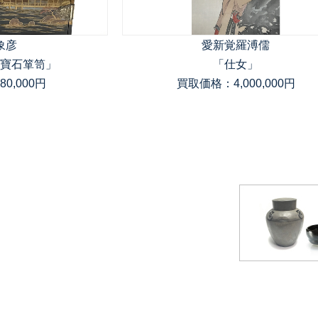
象彦
愛新覚羅溥儒
寶石箪笥」
「仕女」
0,000円
買取価格：4,000,000円