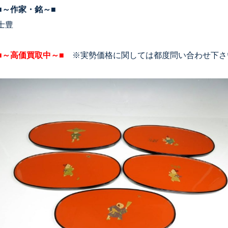
■～作家・銘～■
士豊
■～高価買取中～■
※実勢価格に関しては都度問い合わせ下さ