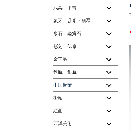
武具・甲冑
象牙・珊瑚・翡翠
水石・鑑賞石
彫刻・仏像
金工品
鉄瓶・銀瓶
中国骨董
掛軸
絵画
西洋美術