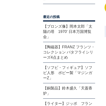
最近の投稿
【ブロンズ像】岡本太郎「太
陽の塔 1970’ 日本万国博覧
会」
【陶磁器】FRANZ フランツ・
コレクション バタフライシリ
ーズ4点まとめ
【ソフビ・フィギュア】ソフ
ビ人形 ポピー製「マジンガ
ーZ」
【銅製品】鈴木盛久「天蓋香
炉」
【ライター】ジッポ フラン