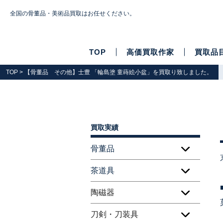
全国の骨董品・美術品買取はお任せください。
TOP
高価買取作家
買取品
TOP
> 【骨董品 その他】士豊 「輪島塗 童蒔絵小盆」を買取り致しました。
買取実績
骨董品
茶道具
陶磁器
刀剣・刀装具