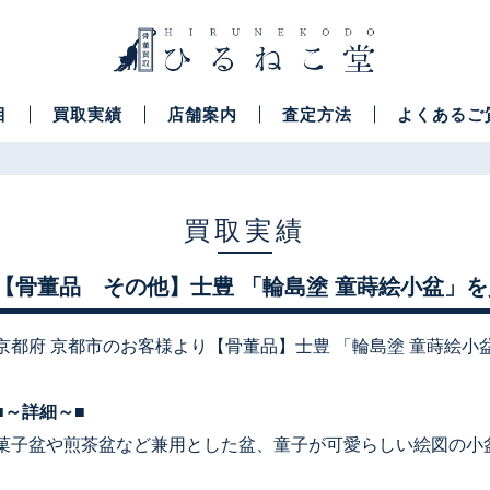
目
買取実績
店舗案内
査定方法
よくあるご
買取実績
【骨董品 その他】士豊 「輪島塗 童蒔絵小盆」
京都府 京都市のお客様より【骨董品】士豊 「輪島塗 童蒔絵
■～詳細～■
菓子盆や煎茶盆など兼用とした盆、童子が可愛らしい絵図の小