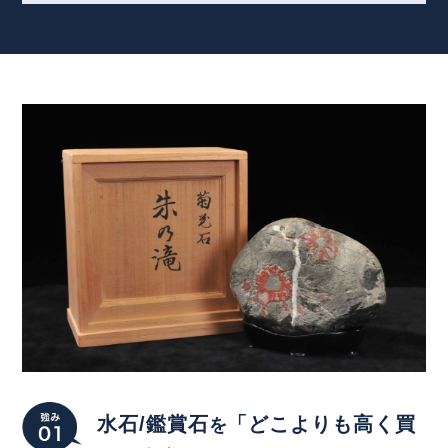
水石/鑑賞石
「どこよりも高く買
を