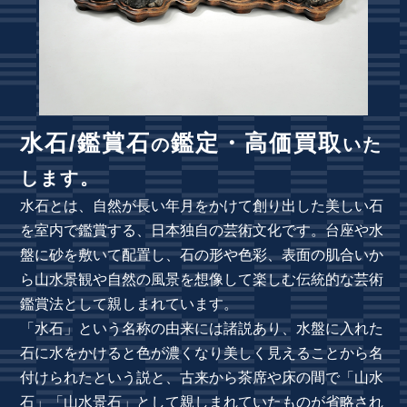
水石/鑑賞石
鑑定・高価買取
の
いた
します。
水石とは、自然が長い年月をかけて創り出した美しい石
を室内で鑑賞する、日本独自の芸術文化です。台座や水
盤に砂を敷いて配置し、石の形や色彩、表面の肌合いか
ら山水景観や自然の風景を想像して楽しむ伝統的な芸術
鑑賞法として親しまれています。
「水石」という名称の由来には諸説あり、水盤に入れた
石に水をかけると色が濃くなり美しく見えることから名
付けられたという説と、古来から茶席や床の間で「山水
石」「山水景石」として親しまれていたものが省略され