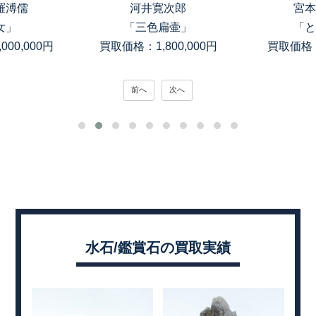
寛次郎
宮本理三郎
高木
扁壷」
「とかげ」
「銀滴岩目
00,000円
買取価格：150,000円
買取価格：
前へ
次へ
水石/鑑賞石の買取実績