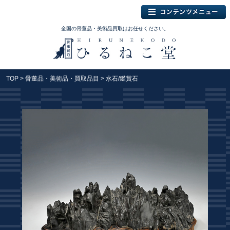
全国の骨董品・美術品買取はお任せください。
TOP
>
骨董品・美術品・買取品目
> 水石/鑑賞石