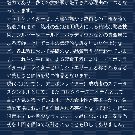
魅力であり、多くの愛好家が魅了される理由の一つとな
っています。
デュポンライターは、真鍮の塊から数百もの工程を経て
製造されます。熟練の金銀細工職人による精緻な彫金技
術、シルバーやゴールド、パラディウムなどの貴金属に
よる装飾、そして日本の伝統的な漆を用いた仕上げな
ど、各工程において妥協のない品質管理が行われていま
す。これらの手作業による製造工程により、デュポンラ
イターは「ライターというジュエリー」と称されるほど
の美しさと価値を持つ逸品となります。
現代においても、デュポンライターは成功者のステータ
スシンボルとして、また コレクターズアイテムとして
高い人気を誇っています。その希少性と芸術性から、骨
董品市場においても注目される存在となっており、特に
限定モデルや希少なヴィンテージ品については、発売当
初を上回る価値で取引されることも珍しくありません。