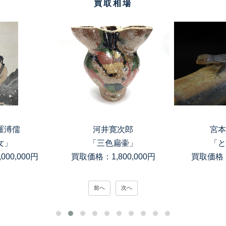
買取相場
次郎
宮本理三郎
高木
扁壷」
「とかげ」
「銀滴岩目
00,000円
買取価格：150,000円
買取価格：
前へ
次へ