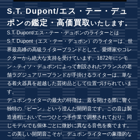
S.T. Dupont/エス・テー・デュ
ポン
鑑定・高価買取
の
いたします。
S.T. Dupont/エス・テー・デュポンのライターとは
S.T. Dupont（エス・テー・デュポン）のライターは、世
界最高峰の高級ライターブランドとして、愛煙家やコレ
クターから絶大な支持を受けています。1872年にシモ
ン・ティソ・デュポンによって創設されたフランスの老
舗ラグジュアリーブランドが手掛けるライターは、単な
る着火器具を超越した芸術品として位置づけられていま
す。
デュポンライターの最大の特徴は、蓋を開ける際に響く
独特の「ピーン」という澄んだ開閉音です。この音は製
造過程において一つひとつ手作業で調整されており、同
じモデルでも個体ごとに微妙に異なる音色を奏でます。
この美しい開閉音こそが、デュポンライターの象徴的な