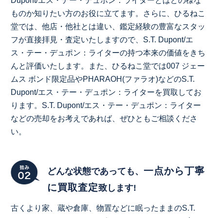
Dupont/エス・テー・デュポン：ライターとはどの様な
ものか知りたい方のお役に立てます。さらに、ひるねこ
堂では、他店・他社とは違い、鑑定経験の豊富なスタッ
フが直接拝見・査定いたしますので、S.T. Dupont/エ
ス・テー・デュポン：ライターの持つ本来の価値をきち
んと評価いたします。また、ひるねこ堂では007 ジェー
ムス ボンド限定品やPHARAOH(ファラオ)などのS.T.
Dupont/エス・テー・デュポン：ライターを買取してお
ります。S.T. Dupont/エス・テー・デュポン：ライター
などの売却をお考えであれば、ぜひともご相談くださ
い。
一点から丁寧
どんな状態であっても、
に買取査定
致します!
古くより家、蔵や倉庫、物置などに眠ったままのS.T.