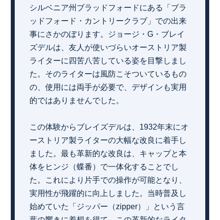
シルベニア州ブラッドフォードにある「ブラ
ッドフォード・カントリークラブ」での出来
事にさかのぼります。ジョージ・G・ブレイ
ズデルは、友人が使いづらいオーストリア製
ライターに四苦八苦している姿を目撃しまし
た。そのライターは風防こそついているもの
の、使用には両手が必要で、デザインも実用
的ではありませんでした。
この体験からブレイズデルは、1932年末にオ
ーストリア製ライターの大幅な改良に着手し
ました。最も革新的な改良は、キャップと本
体をヒンジ（蝶番）で一体化することでし
た。これにより片手での操作が可能となり、
実用性が飛躍的に向上しました。当時普及し
始めていた「ジッパー（zipper）」という言
葉の響きに着想を得て、この革新的なライタ