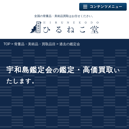
全国の骨董品・美術品買取はお任せください。
TOP
>
骨董品・美術品・買取品目
> 過去の鑑定会
宇和島鑑定会
鑑定・高価買取
の
い
たします。