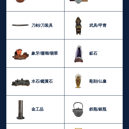
刀剣/刀装具
武具/甲冑
象牙/珊瑚/翡翠
鉱石
水石/鑑賞石
彫刻/仏像
金工品
鉄瓶/銀瓶