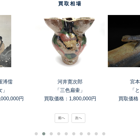
買取相場
儒
河井寛次郎
宮本理
「三色扁壷」
「とか
000円
買取価格：1,800,000円
買取価格：150
前へ
次へ