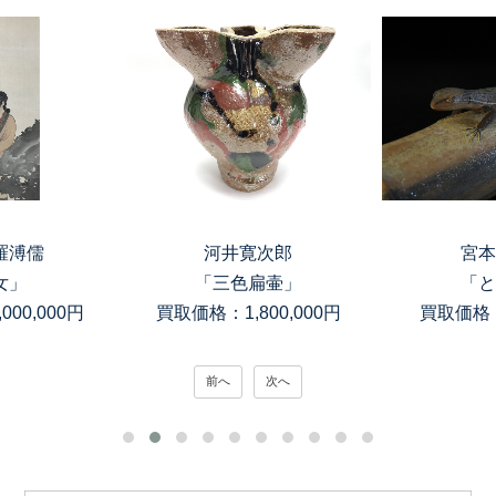
溥儒
河井寛次郎
宮本
」
「三色扁壷」
「と
0,000円
買取価格：1,800,000円
買取価格：1
前へ
次へ