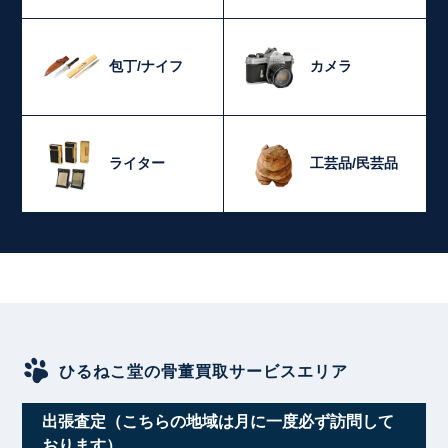
包丁/ナイフ
カメラ
ライター
工芸品/民芸品
ひるねこ堂の骨董買取サービスエリア
出張査定（こちらの地域は月に一度必ず訪問して
おります）