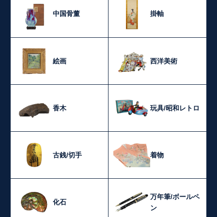
中国骨董
掛軸
絵画
西洋美術
香木
玩具/昭和レトロ
古銭/切手
着物
万年筆/ボールペ
化石
ン